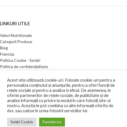
LINKURI UTILE
Valori Nutritionale
Categorii Produse
Blog
Franciza
Politica Cookie - Setări
Politica de confidențialitate
Contact
Acest site utilizează cookie-uri. Folosim cookie-uri pentru a
personaliza conținutul și anunțurile, pentru a oferi funcții de
rețele sociale și pentru a analiza traficul. De asemenea, le
DEA GLOBAL TRAINING SRL
oferim partenerilor de rețele sociale, de publicitate și de
CIF: RO15704713
analize informații cu privire la modul în care folosiți site-ul
2021 Toate drepturile rezervate.
ANPC |
SOL
nostru. Aceștia le pot combina cu alte informații oferite de
dvs. sau culese în urma folosirii serviciilor lor.
Ingeniously developed and sustained by
Edy Creative.ro
Setări Cookie
Permite tot