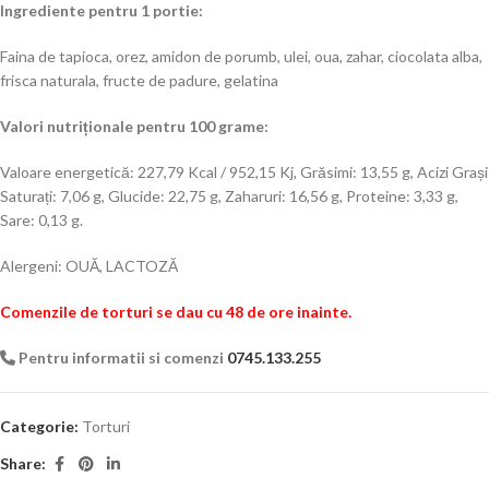
Ingrediente pentru 1 portie:
Faina de tapioca, orez, amidon de porumb, ulei, oua, zahar, ciocolata alba,
frisca naturala, fructe de padure, gelatina
Valori nutriționale pentru 100 grame:
Valoare energetică: 227,79 Kcal / 952,15 Kj, Grăsimi: 13,55 g, Acizi Grași
Saturați: 7,06 g, Glucide: 22,75 g, Zaharuri: 16,56 g, Proteine: 3,33 g,
Sare: 0,13 g.
Alergeni: OUĂ, LACTOZĂ
Comenzile de torturi se dau cu 48 de ore inainte.
Pentru informatii si comenzi
0745.133.255
Categorie:
Torturi
Share: