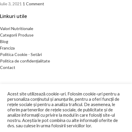
iulie 3, 2021
1 Comment
Linkuri utile
Valori Nutritionale
Categorii Produse
Blog
Franciza
Politica Cookie - Setări
Politica de confidențialitate
Contact
DEA GLOBAL TRAINING SRL
CIF: RO15704713
Acest site utilizează cookie-uri. Folosim cookie-uri pentru a
personaliza conținutul și anunțurile, pentru a oferi funcții de
2021 Toate drepturile rezervate.
ANPC |
SOL
rețele sociale și pentru a analiza traficul. De asemenea, le
oferim partenerilor de rețele sociale, de publicitate și de
Ingeniously developed and sustained by
Edy Creative.ro
analize informații cu privire la modul în care folosiți site-ul
nostru. Aceștia le pot combina cu alte informații oferite de
Magazin
dvs. sau culese în urma folosirii serviciilor lor.