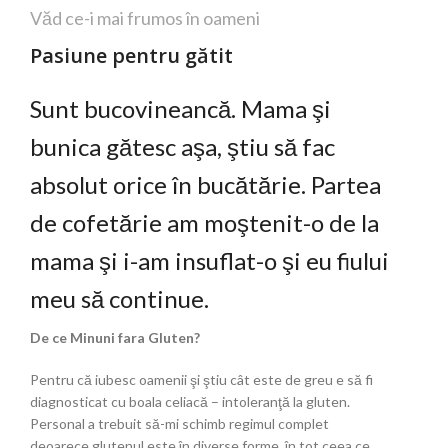
Văd ce-i mai frumos în oameni
Pasiune pentru gătit
Sunt bucovineancă. Mama şi
bunica gătesc aşa, ştiu să fac
absolut orice în bucătărie. Partea
de cofetărie am moştenit-o de la
mama şi i-am insuflat-o şi eu fiului
meu să continue.
De ce Minuni fara Gluten?
Pentru că iubesc oamenii şi ştiu cât este de greu e să fi
diagnosticat cu boala celiacă – intoleranţă la gluten.
Personal a trebuit să-mi schimb regimul complet
deoarece glutenul este în diverse forme, în tot ceea ce