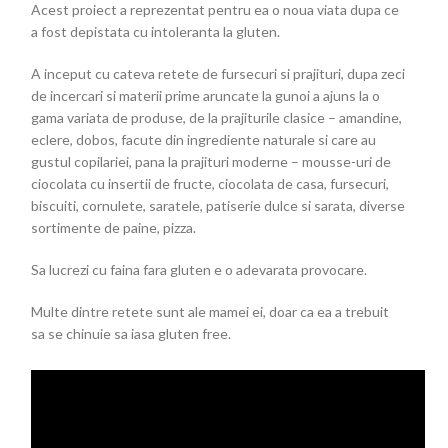
Acest proiect a reprezentat pentru ea o noua viata dupa ce
a fost depistata cu intoleranta la gluten.
A inceput cu cateva retete de fursecuri si prajituri, dupa zeci
de incercari si materii prime aruncate la gunoi a ajuns la o
gama variata de produse, de la prajiturile clasice – amandine,
eclere, dobos, facute din ingrediente naturale si care au
gustul copilariei, pana la prajituri moderne – mousse-uri de
ciocolata cu insertii de fructe, ciocolata de casa, fursecuri,
biscuiti, cornulete, saratele, patiserie dulce si sarata, diverse
sortimente de paine, pizza.
Sa lucrezi cu faina fara gluten e o adevarata provocare.
Multe dintre retete sunt ale mamei ei, doar ca ea a trebuit
sa se chinuie sa iasa gluten free.