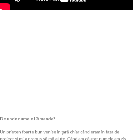
De unde numele L’Amande?
Un prieten foarte bun venise în ţară chiar când eram în faza de
proiect şi mi-a propus să mă ajute. Când am căutat numele am zis