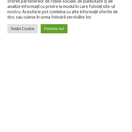
Postări recente
oferim partenerilor de rețele sociale, de publicitate și de
analize informații cu privire la modul în care folosiți site-ul
nostru. Aceștia le pot combina cu alte informații oferite de
dvs. sau culese în urma folosirii serviciilor lor.
Daniela Alecse, L’Amande: Franciza, pasul următor în
dezvoltarea unui business de nișă
Setări Cookie
Permite tot
iulie 3, 2021
8 Comments
S-a deschis L’Amande Bacău, patiseria fără gluten
iulie 3, 2021
1 Comment
Linkuri utile
Valori Nutritionale
Categorii Produse
Blog
Franciza
Politica Cookie - Setări
Politica de confidențialitate
Contact