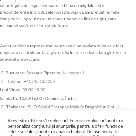
să ne legăm de migdale deoarece făina de migdale este
preponderentă în produsele noastre. Aşa că am preluat numele
franţuzesc. Logo-ul este un soare tibetan cu linii de tigru, care
înseamnă viaţă, echilibru şi sănătate.
Acest proiect a reprezentat pentru ea o noua viata dupa ce a fost
depistata cu intoleranta la gluten. Sa lucrezi cu faina fara gluten e o
adevarata provocare.
București: Soseaua Pipera nr. 14, sector 1
Telefon: +40745.133.255
Luni-Vineri: 09.00-19.00
Sâmbătă: 10.00-16.00 / Duminică: Închis
Timișoara: ISHO Splaiul Protopop Meleție Drăghici nr. 4 bl. U1
Telefon: +40.736.788.777
Acest site utilizează cookie-uri. Folosim cookie-uri pentru a
Luni-Vineri: 10.00-18.00 / Sâmbătă: 12.00-18.00 / Duminică: Inchis
personaliza conținutul și anunțurile, pentru a oferi funcții de
rețele sociale și pentru a analiza traficul. De asemenea, le