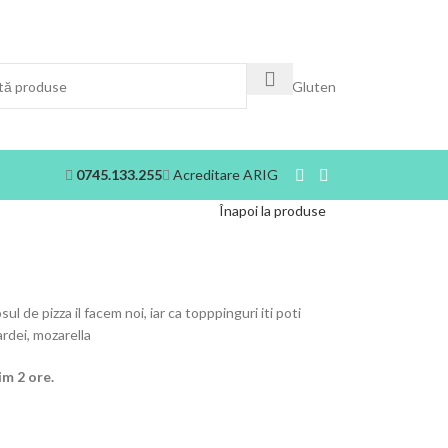
0745.133.255
Acreditare ARIG
Înapoi la produse
ul de pizza il facem noi, iar ca topppinguri iti poti
ardei, mozarella
im 2 ore.