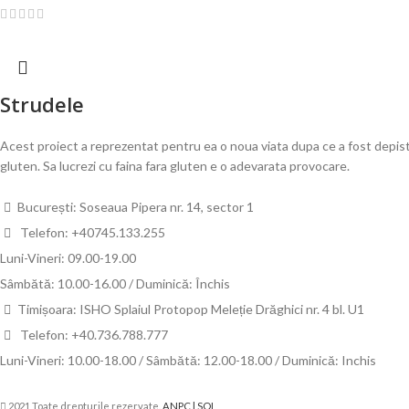
Strudele
Acest proiect a reprezentat pentru ea o noua viata dupa ce a fost depist
gluten. Sa lucrezi cu faina fara gluten e o adevarata provocare.
București: Soseaua Pipera nr. 14, sector 1
Telefon: +40745.133.255
Luni-Vineri: 09.00-19.00
Sâmbătă: 10.00-16.00 / Duminică: Închis
Timișoara: ISHO Splaiul Protopop Meleție Drăghici nr. 4 bl. U1
Telefon: +40.736.788.777
Luni-Vineri: 10.00-18.00 / Sâmbătă: 12.00-18.00 / Duminică: Inchis
2021 Toate drepturile rezervate.
ANPC |
SOL