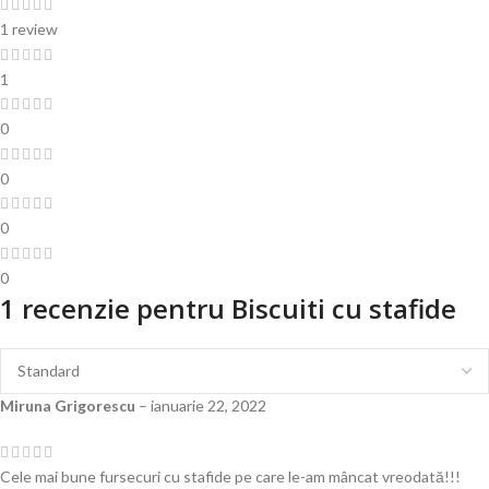
1 review
1
0
0
0
0
1 recenzie pentru
Biscuiti cu stafide
Miruna Grigorescu
–
ianuarie 22, 2022
Cele mai bune fursecuri cu stafide pe care le-am mâncat vreodată!!!