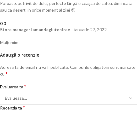
Pufoase, potrivit de dulci, perfecte lângă o ceașca de cafea, dimineata
sau ca desert, in orice moment al zilei 🙂
0
0
Store manager
lamandeglutenfree
–
ianuarie 27, 2022
Mulțumim!
Adaugă o recenzie
Adresa ta de email nu va fi publicată.
Câmpurile obligatorii sunt marcate
*
cu
*
Evaluarea ta
*
Recenzia ta