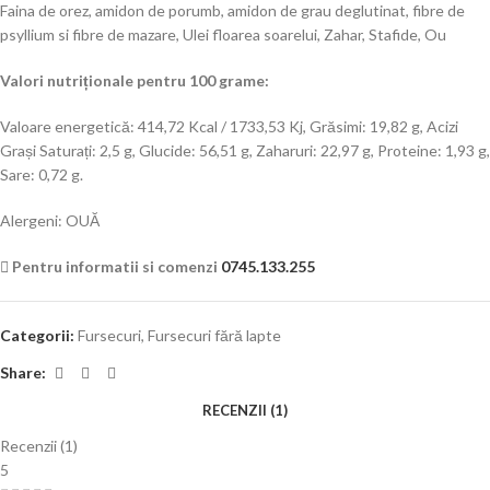
Faina de orez, amidon de porumb, amidon de grau deglutinat, fibre de
psyllium si fibre de mazare, Ulei floarea soarelui, Zahar, Stafide, Ou
Valori nutriționale pentru 100 grame:
Valoare energetică: 414,72 Kcal / 1733,53 Kj, Grăsimi: 19,82 g, Acizi
Grași Saturați: 2,5 g, Glucide: 56,51 g, Zaharuri: 22,97 g, Proteine: 1,93 g,
Sare: 0,72 g.
Alergeni: OUĂ
Pentru informatii si comenzi
0745.133.255
Categorii:
Fursecuri
,
Fursecuri fără lapte
Share:
RECENZII (1)
Recenzii (1)
5