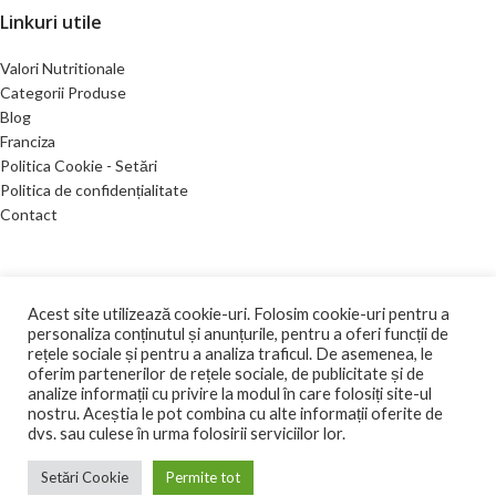
Linkuri utile
Valori Nutritionale
Categorii Produse
Blog
Franciza
Politica Cookie - Setări
Politica de confidențialitate
Contact
DEA GLOBAL TRAINING SRL
CIF: RO15704713
Acest site utilizează cookie-uri. Folosim cookie-uri pentru a
personaliza conținutul și anunțurile, pentru a oferi funcții de
2021 Toate drepturile rezervate.
ANPC |
SOL
rețele sociale și pentru a analiza traficul. De asemenea, le
oferim partenerilor de rețele sociale, de publicitate și de
Ingeniously developed and sustained by
Edy Creative.ro
analize informații cu privire la modul în care folosiți site-ul
nostru. Aceștia le pot combina cu alte informații oferite de
Magazin
dvs. sau culese în urma folosirii serviciilor lor.
WhatsApp
Setări Cookie
Permite tot