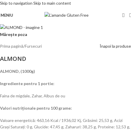
Skip to navigation
Skip to main content
MENIU
Mărește poza
Prima pagină
/
Fursecuri
Înapoi la produse
ALMOND
ALMOND, (1000g)
Ingrediente pentru 1 portie:
Faina de migdale, Zahar, Albus de ou
Valori nutriționale pentru 100 grame:
Valoare energetică: 463,16 Kcal / 1936,02 Kj, Grăsimi: 25,53 g, Acizi
Grași Saturați: 0 g, Glucide: 47,45 g, Zaharuri: 38,25 g, Proteine: 12,53 g,